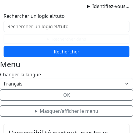
ProgAccess
Identifiez-vous…
Contenu principal
Rechercher un logiciel/tuto
Menu
Bas de page
Rechercher dans
Menu
Changer la langue
OK
Masquer/afficher le menu
Haut de page
Aller au contenu principal