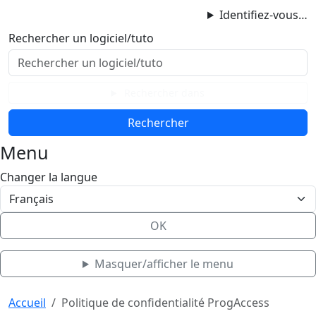
ProgAccess
Identifiez-vous…
Contenu principal
Rechercher un logiciel/tuto
Menu
Bas de page
Rechercher dans
Menu
Changer la langue
OK
Masquer/afficher le menu
Haut de page
Aller au contenu principal
Accueil
Politique de confidentialité ProgAccess