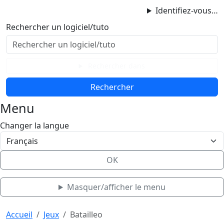
ProgAccess
Identifiez-vous…
Contenu principal
Rechercher un logiciel/tuto
Menu
Bas de page
Rechercher dans
Menu
Changer la langue
OK
Masquer/afficher le menu
Haut de page
Aller au contenu principal
Accueil
Jeux
Batailleo