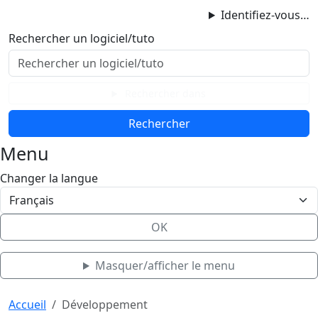
ProgAccess
Identifiez-vous…
Contenu principal
Rechercher un logiciel/tuto
Menu
Bas de page
Rechercher dans
Menu
Changer la langue
OK
Masquer/afficher le menu
Haut de page
Aller au contenu principal
Accueil
Développement