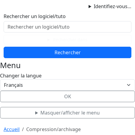
ProgAccess
Identifiez-vous…
Contenu principal
Rechercher un logiciel/tuto
Menu
Bas de page
Rechercher dans
Menu
Changer la langue
OK
Masquer/afficher le menu
Haut de page
Aller au contenu principal
Accueil
Compression/archivage