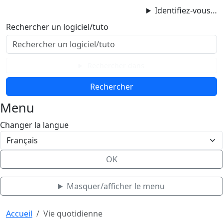
ProgAccess
Identifiez-vous…
Contenu principal
Rechercher un logiciel/tuto
Menu
Bas de page
Rechercher dans
Menu
Changer la langue
OK
Masquer/afficher le menu
Haut de page
Aller au contenu principal
Accueil
Vie quotidienne