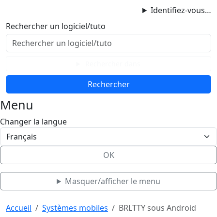
ProgAccess
Identifiez-vous…
Contenu principal
Rechercher un logiciel/tuto
Menu
Bas de page
Rechercher dans
Menu
Changer la langue
OK
Masquer/afficher le menu
Haut de page
Aller au contenu principal
Accueil
Systèmes mobiles
BRLTTY sous Android