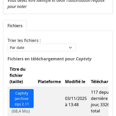
Vous devez être identifié et avoir l'autorisation requise
pour noter
Fichiers
Trier les fichiers :
Fichiers en téléchargement pour
Captvty
Titre du
fichier
(taille)
Plateforme
Modifié le
Télécharge
117 depuis l
Captvty
03/11/2025
dernière mis
(archive
zip) 2.11
à 13:48
jour, 33265 a
total
(68,4 Mo)