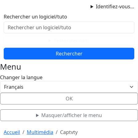
ProgAccess
Identifiez-vous…
Contenu principal
Rechercher un logiciel/tuto
Menu
Bas de page
Rechercher dans
Menu
Changer la langue
OK
Masquer/afficher le menu
Haut de page
Aller au contenu principal
Accueil
Multimédia
Captvty