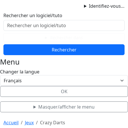
ProgAccess
Identifiez-vous…
Contenu principal
Rechercher un logiciel/tuto
Menu
Bas de page
Rechercher dans
Menu
Changer la langue
OK
Masquer/afficher le menu
Haut de page
Aller au contenu principal
Accueil
Jeux
Crazy Darts