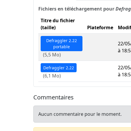
Fichiers en téléchargement pour
Defrag
Titre du fichier
(taille)
Plateforme
Modif
Defraggler 2.22
22/05
portable
à 18:
(5,5 Mo)
22/05
Defraggler 2.22
à 18:
(6,1 Mo)
Commentaires
Aucun commentaire pour le moment.