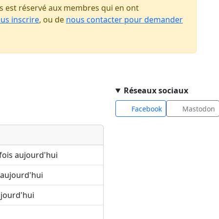
 est réservé aux membres qui en ont
us inscrire
, ou de
nous contacter pour demander
Réseaux sociaux
Facebook
Mastodon
fois aujourd'hui
 aujourd'hui
ujourd'hui