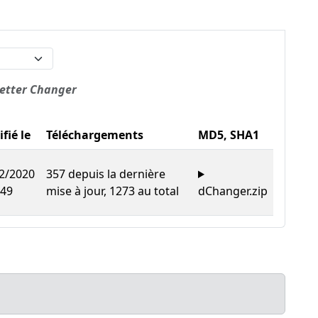
Letter Changer
fié le
Téléchargements
MD5, SHA1
2/2020
357 depuis la dernière
:49
mise à jour, 1273 au total
dChanger.zip