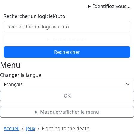
ProgAccess
Identifiez-vous…
Contenu principal
Rechercher un logiciel/tuto
Menu
Bas de page
Rechercher dans
Menu
Changer la langue
OK
Masquer/afficher le menu
Haut de page
Aller au contenu principal
Accueil
Jeux
Fighting to the death