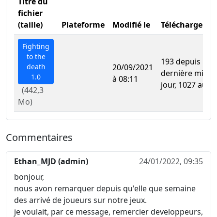
Titre du
fichier
(taille)
Plateforme
Modifié le
Téléchargeme
Fighting
to the
193 depuis la
death
20/09/2021
dernière mise 
1.0
à 08:11
jour, 1027 au to
(442,3
Mo)
Commentaires
Ethan_MJD (admin)
24/01/2022, 09:35
bonjour,
nous avon remarquer depuis qu'elle que semaine
des arrivé de joueurs sur notre jeux.
je voulait, par ce message, remercier developpeurs,