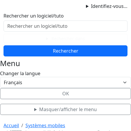
ProgAccess
Identifiez-vous…
Contenu principal
Rechercher un logiciel/tuto
Menu
Bas de page
Rechercher dans
Menu
Changer la langue
OK
Masquer/afficher le menu
Haut de page
Aller au contenu principal
Accueil
Systèmes mobiles