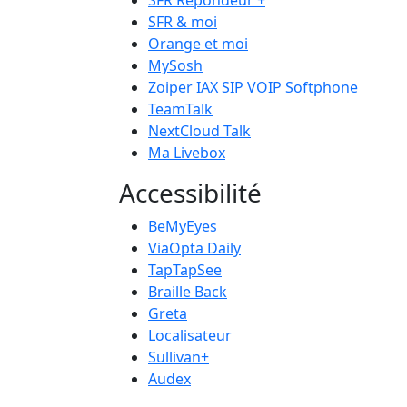
SFR Répondeur +
SFR & moi
Orange et moi
MySosh
Zoiper IAX SIP VOIP Softphone
TeamTalk
NextCloud Talk
Ma Livebox
Accessibilité
BeMyEyes
ViaOpta Daily
TapTapSee
Braille Back
Greta
Localisateur
Sullivan+
Audex