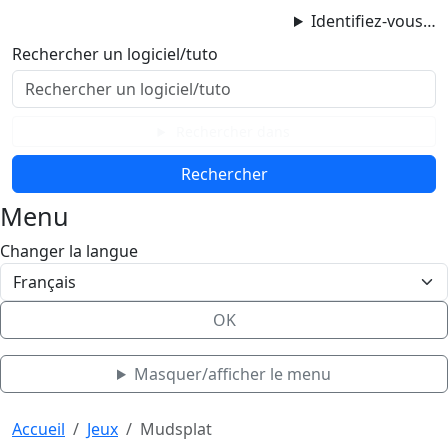
ProgAccess
Identifiez-vous…
Contenu principal
Rechercher un logiciel/tuto
Menu
Bas de page
Rechercher dans
Menu
Changer la langue
OK
Masquer/afficher le menu
Haut de page
Aller au contenu principal
Accueil
Jeux
Mudsplat