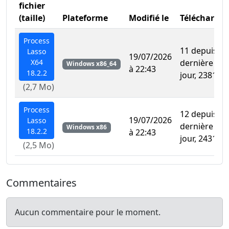
fichier
(taille)
Plateforme
Modifié le
Télécharge
Process
11 depuis la
Lasso
19/07/2026
X64
dernière mis
Windows x86_64
à 22:43
18.2.2
jour, 2381 au
(2,7 Mo)
Process
12 depuis la
19/07/2026
Lasso
dernière mis
Windows x86
18.2.2
à 22:43
jour, 2431 au
(2,5 Mo)
Commentaires
Aucun commentaire pour le moment.