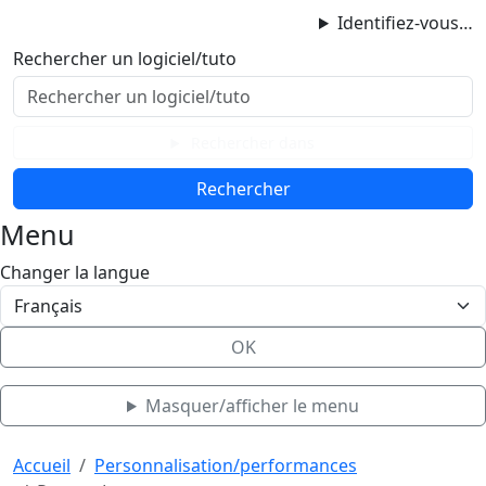
ProgAccess
Identifiez-vous…
Contenu principal
Rechercher un logiciel/tuto
Menu
Bas de page
Rechercher dans
Menu
Changer la langue
OK
Masquer/afficher le menu
Haut de page
Aller au contenu principal
Accueil
Personnalisation/performances