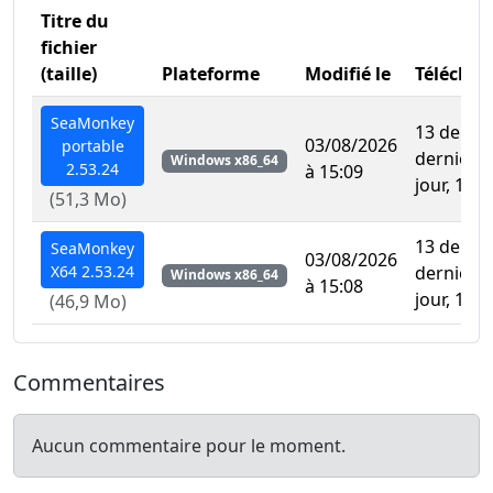
Titre du
fichier
(taille)
Plateforme
Modifié le
Télécha
SeaMonkey
13 depuis
03/08/2026
portable
dernière 
Windows x86_64
2.53.24
à 15:09
jour, 1223
(51,3 Mo)
13 depuis
SeaMonkey
03/08/2026
X64 2.53.24
dernière 
Windows x86_64
à 15:08
jour, 1249
(46,9 Mo)
Commentaires
Aucun commentaire pour le moment.