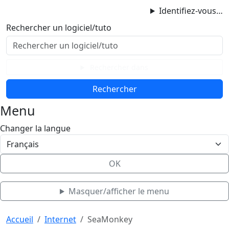
ProgAccess
Identifiez-vous…
Contenu principal
Rechercher un logiciel/tuto
Menu
Bas de page
Rechercher dans
Menu
Changer la langue
OK
Masquer/afficher le menu
Haut de page
Aller au contenu principal
Accueil
Internet
SeaMonkey