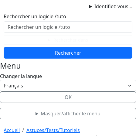
ProgAccess
Identifiez-vous…
Contenu principal
Rechercher un logiciel/tuto
Menu
Bas de page
Rechercher dans
Menu
Changer la langue
OK
Masquer/afficher le menu
Haut de page
Aller au contenu principal
Accueil
Astuces/Tests/Tutoriels