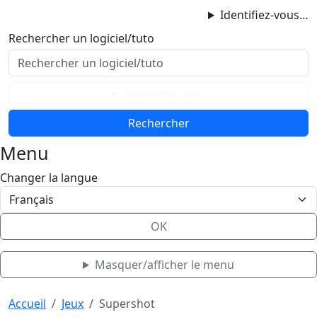
ProgAccess
Identifiez-vous…
Contenu principal
Rechercher un logiciel/tuto
Menu
Bas de page
Rechercher dans
Menu
Changer la langue
OK
Masquer/afficher le menu
Haut de page
Aller au contenu principal
Accueil
Jeux
Supershot