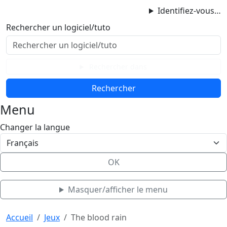
ProgAccess
Identifiez-vous…
Contenu principal
Rechercher un logiciel/tuto
Menu
Bas de page
Rechercher dans
Menu
Changer la langue
OK
Masquer/afficher le menu
Haut de page
Aller au contenu principal
Accueil
Jeux
The blood rain