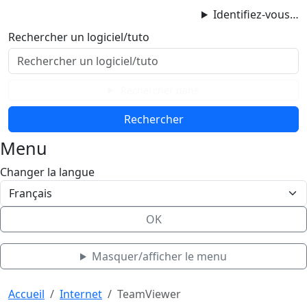
ProgAccess
Identifiez-vous…
Contenu principal
Rechercher un logiciel/tuto
Menu
Bas de page
Rechercher dans
Menu
Changer la langue
OK
Masquer/afficher le menu
Haut de page
Aller au contenu principal
Accueil
Internet
TeamViewer