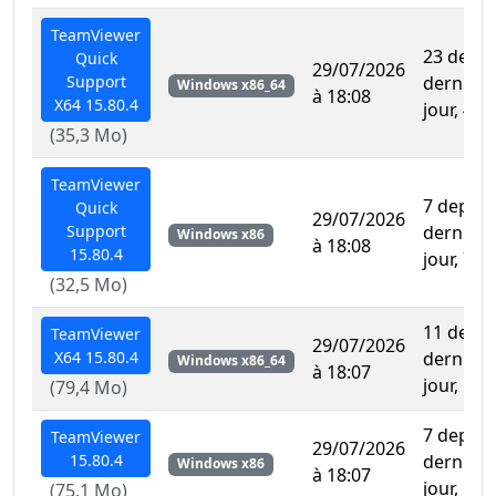
TeamViewer
23 depui
Quick
29/07/2026
Support
dernière
Windows x86_64
à 18:08
X64 15.80.4
jour, 410
(35,3 Mo)
TeamViewer
7 depuis
Quick
29/07/2026
Support
dernière
Windows x86
à 18:08
15.80.4
jour, 773
(32,5 Mo)
11 depui
TeamViewer
29/07/2026
X64 15.80.4
dernière
Windows x86_64
à 18:07
jour, 139
(79,4 Mo)
7 depuis
TeamViewer
29/07/2026
15.80.4
dernière
Windows x86
à 18:07
jour, 199
(75,1 Mo)