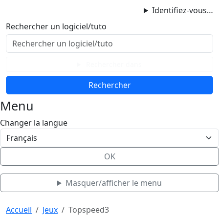
ProgAccess
Identifiez-vous…
Contenu principal
Rechercher un logiciel/tuto
Menu
Bas de page
Rechercher dans
Menu
Changer la langue
OK
Masquer/afficher le menu
Haut de page
Aller au contenu principal
Accueil
Jeux
Topspeed3