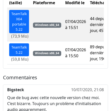
(taille)
Plateforme
Modifié le
Télécharg
TeamTalk
44 depuis l
X64
07/04/2026
portable
dernière m
Windows x86_64
à 15:51
5.22
jour, 457 au
(73,9 Mo)
89 depuis l
TeamTalk
07/04/2026
5.22
dernière m
Windows x86_64
à 15:50
jour, 1903 a
(59,8 Mo)
Commentaires
Bigsteck
10/07/2020, 21:08
Que de bug avec cette nouvelle version chez moi.
C’est bizarre. Toujours un problème d’initialisation
audio apparemment.