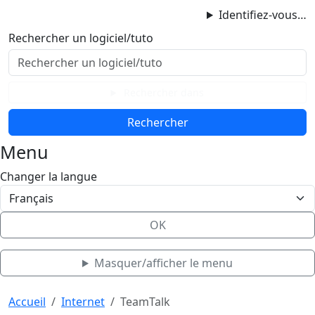
ProgAccess
Identifiez-vous…
Contenu principal
Rechercher un logiciel/tuto
Menu
Bas de page
Rechercher dans
Menu
Changer la langue
OK
Masquer/afficher le menu
Haut de page
Aller au contenu principal
Accueil
Internet
TeamTalk