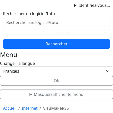
ProgAccess
Identifiez-vous…
Contenu principal
Rechercher un logiciel/tuto
Menu
Bas de page
Rechercher dans
Menu
Changer la langue
OK
Masquer/afficher le menu
Haut de page
Aller au contenu principal
Accueil
Internet
VisuMakeRSS