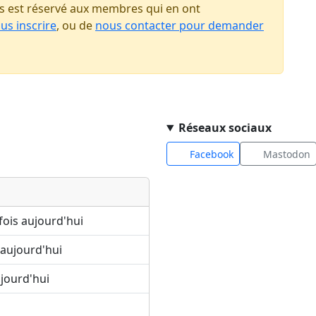
 est réservé aux membres qui en ont
us inscrire
, ou de
nous contacter pour demander
Réseaux sociaux
Facebook
Mastodon
fois aujourd'hui
 aujourd'hui
ujourd'hui