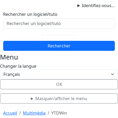
ProgAccess
Identifiez-vous…
Contenu principal
Rechercher un logiciel/tuto
Menu
Bas de page
Rechercher dans
Menu
Changer la langue
OK
Masquer/afficher le menu
Haut de page
Aller au contenu principal
Accueil
Multimédia
YTDWin