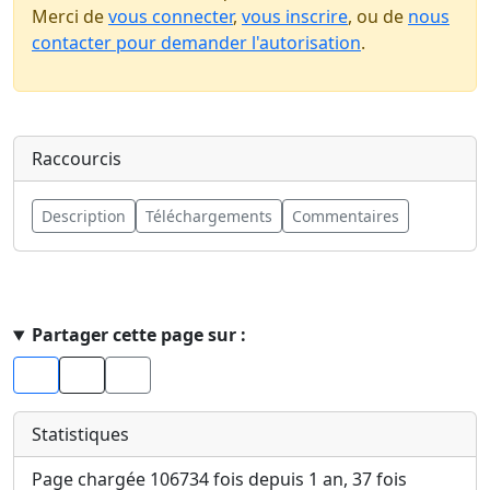
Merci de
vous connecter
,
vous inscrire
, ou de
nous
contacter pour demander l'autorisation
.
Raccourcis
Description
Téléchargements
Commentaires
Haut de page
Partager cette page sur :
Facebook
X
Statistiques
Page chargée 106734 fois depuis 1 an, 37 fois