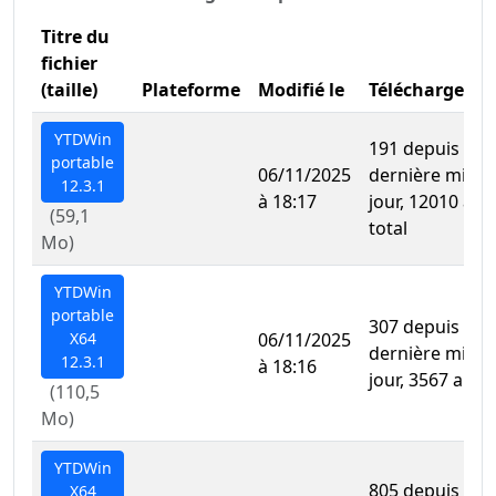
Titre du
fichier
(taille)
Plateforme
Modifié le
Téléchargeme
YTDWin
191 depuis la
portable
06/11/2025
dernière mise 
12.3.1
à 18:17
jour, 12010 au
(59,1
total
Mo)
YTDWin
portable
307 depuis la
X64
06/11/2025
dernière mise 
12.3.1
à 18:16
jour, 3567 au to
(110,5
Mo)
YTDWin
805 depuis la
X64