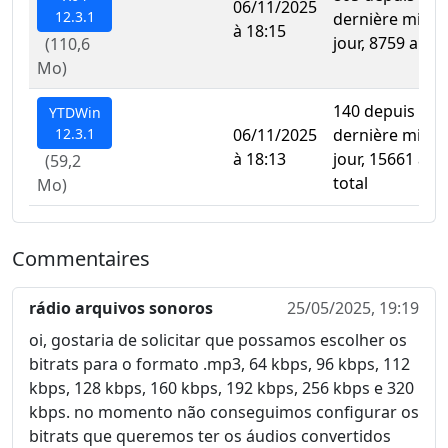
06/11/2025
12.3.1
dernière mise 
à 18:15
jour, 8759 au to
(110,6
Mo)
140 depuis la
YTDWin
12.3.1
06/11/2025
dernière mise 
à 18:13
jour, 15661 au
(59,2
total
Mo)
Commentaires
rádio arquivos sonoros
25/05/2025, 19:19
oi, gostaria de solicitar que possamos escolher os
bitrats para o formato .mp3, 64 kbps, 96 kbps, 112
kbps, 128 kbps, 160 kbps, 192 kbps, 256 kbps e 320
kbps. no momento não conseguimos configurar os
bitrats que queremos ter os áudios convertidos