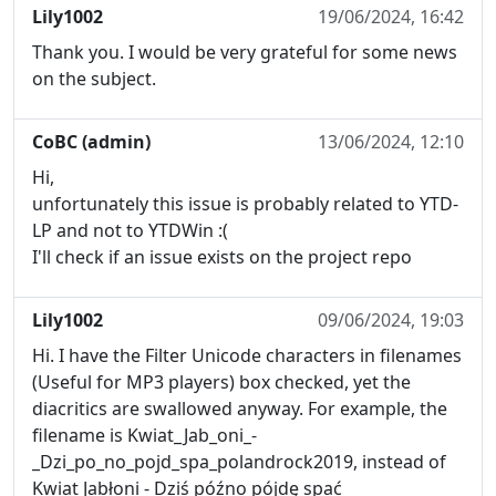
Lily1002
19/06/2024, 16:42
Thank you. I would be very grateful for some news
on the subject.
CoBC (admin)
13/06/2024, 12:10
Hi,
unfortunately this issue is probably related to YTD-
LP and not to YTDWin :(
I'll check if an issue exists on the project repo
Lily1002
09/06/2024, 19:03
Hi. I have the Filter Unicode characters in filenames
(Useful for MP3 players) box checked, yet the
diacritics are swallowed anyway. For example, the
filename is Kwiat_Jab_oni_-
_Dzi_po_no_pojd_spa_polandrock2019, instead of
Kwiat Jabłoni - Dziś późno pójdę spać