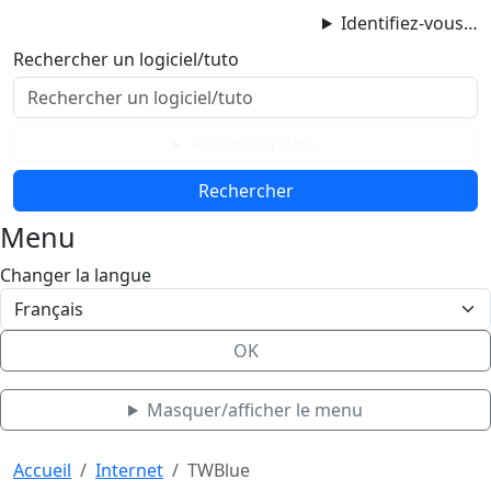
ProgAccess
Identifiez-vous…
Contenu principal
Rechercher un logiciel/tuto
Menu
Bas de page
Rechercher dans
Menu
Changer la langue
OK
Masquer/afficher le menu
Haut de page
Aller au contenu principal
Accueil
Internet
TWBlue