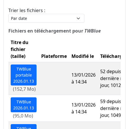
Trier les fichiers :
Fichiers en téléchargement pour
TWBlue
Titre du
fichier
(taille)
Plateforme
Modifié le
Télécharge
TWBlue
52 depuis la
13/01/2026
portable
dernière mis
2026.01.13
à 14:34
jour, 1012 au 
(152,7 Mo)
59 depuis la
TWBlue
13/01/2026
2026.01.13
dernière mis
à 14:34
jour, 1049 au 
(95,0 Mo)
TWBlue